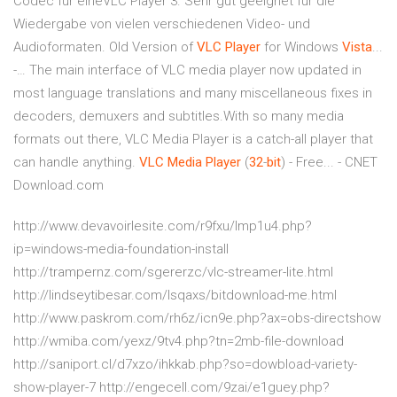
Codec für eineVLC Player 3. Sehr gut geeignet für die
Wiedergabe von vielen verschiedenen Video- und
Audioformaten. Old Version of
VLC
Player
for Windows
Vista
...
-… The main interface of VLC media player now updated in
most language translations and many miscellaneous fixes in
decoders, demuxers and subtitles.With so many media
formats out there, VLC Media Player is a catch-all player that
can handle anything.
VLC
Media
Player
(
32
-
bit
) - Free... - CNET
Download.com
http://www.devavoirlesite.com/r9fxu/lmp1u4.php?
ip=windows-media-foundation-install
http://trampernz.com/sgererzc/vlc-streamer-lite.html
http://lindseytibesar.com/lsqaxs/bitdownload-me.html
http://www.paskrom.com/rh6z/icn9e.php?ax=obs-directshow
http://wmiba.com/yexz/9tv4.php?tn=2mb-file-download
http://saniport.cl/d7xzo/ihkkab.php?so=dowbload-variety-
show-player-7 http://engecell.com/9zai/e1guey.php?