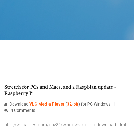
Stretch for PCs and Macs, and a Raspbian update -
Raspberry Pi
Download
VLC
Media
Player
(
32
-
bit
) for PC Windows
4 Comments
http://willparties.com/env3fj/windows-xp-app-download.html