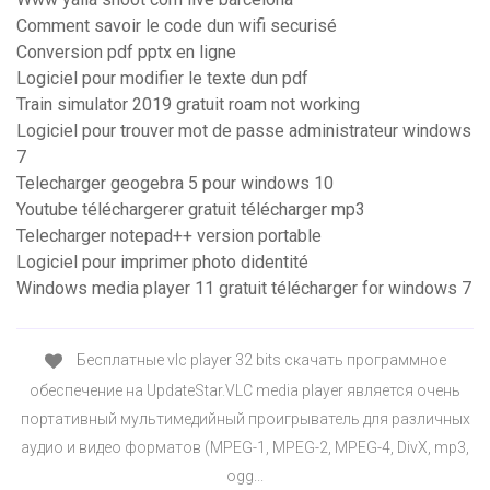
Comment savoir le code dun wifi securisé
Conversion pdf pptx en ligne
Logiciel pour modifier le texte dun pdf
Train simulator 2019 gratuit roam not working
Logiciel pour trouver mot de passe administrateur windows
7
Telecharger geogebra 5 pour windows 10
Youtube téléchargerer gratuit télécharger mp3
Telecharger notepad++ version portable
Logiciel pour imprimer photo didentité
Windows media player 11 gratuit télécharger for windows 7
Бесплатные vlc player 32 bits скачать программное
обеспечение на UpdateStar.VLC media player является очень
портативный мультимедийный проигрыватель для различных
аудио и видео форматов (MPEG-1, MPEG-2, MPEG-4, DivX, mp3,
ogg...