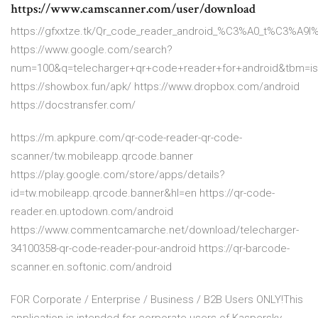
https://www.camscanner.com/user/download
https://gfxxtze.tk/Qr_code_reader_android_%C3%A0_t%C3%A9l
https://www.google.com/search?
num=100&q=telecharger+qr+code+reader+for+android&tbm=
https://showbox.fun/apk/ https://www.dropbox.com/android
https://docstransfer.com/
https://m.apkpure.com/qr-code-reader-qr-code-
scanner/tw.mobileapp.qrcode.banner
https://play.google.com/store/apps/details?
id=tw.mobileapp.qrcode.banner&hl=en https://qr-code-
reader.en.uptodown.com/android
https://www.commentcamarche.net/download/telecharger-
34100358-qr-code-reader-pour-android https://qr-barcode-
scanner.en.softonic.com/android
FOR Corporate / Enterprise / Business / B2B Users ONLY!This