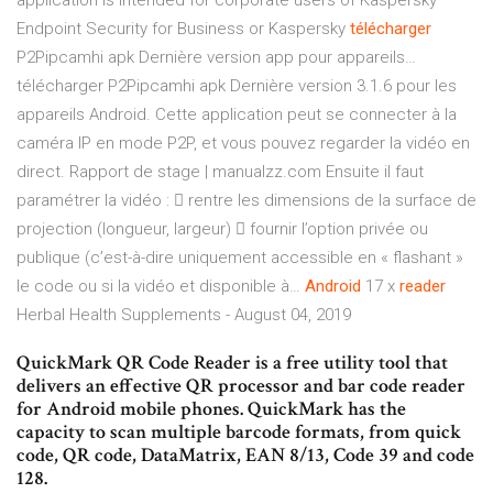
application is intended for corporate users of Kaspersky
Endpoint Security for Business or Kaspersky
télécharger
P2Pipcamhi apk Dernière version app pour appareils…
télécharger P2Pipcamhi apk Dernière version 3.1.6 pour les
appareils Android. Cette application peut se connecter à la
caméra IP en mode P2P, et vous pouvez regarder la vidéo en
direct.
Rapport de stage | manualzz.com
Ensuite il faut
paramétrer la vidéo :  rentre les dimensions de la surface de
projection (longueur, largeur)  fournir l’option privée ou
publique (c’est-à-dire uniquement accessible en « flashant »
le code ou si la vidéo et disponible à…
Android
17 x
reader
Herbal Health Supplements - August 04, 2019
QuickMark QR Code Reader is a free utility tool that
delivers an effective QR processor and bar code reader
for Android mobile phones. QuickMark has the
capacity to scan multiple barcode formats, from quick
code, QR code, DataMatrix, EAN 8/13, Code 39 and code
128.