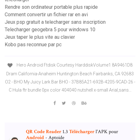
Rendre son ordinateur portable plus rapide
Comment convertir un fichier rar en avi
Jeux psp gratuit a telecharger sans inscription
Telecharger geogebra 5 pour windows 10
Jeux taper le plus vite au clavier
Kobo pas reconnue par pc
Hero Android Ftdisk Courtesy HarddiskVolume1 8A9461D8
Dram California-Anaheim Huntington Beach Fairbanks, CA 92683
O2 - BHO My Juicy Lark Bar BHO - 37B85A21-692B-4205-9CAD-26 -
C Hula ftr bundle 0px color 404040 nutshell x-small Arial,sans…
QR
Code
Reader
1.3
Télécharger
l'APK pour
Android
- Aptoide