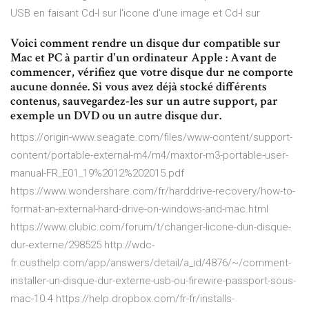
USB en faisant Cd-I sur l'icone d'une image et Cd-I sur
Voici comment rendre un disque dur compatible sur
Mac et PC à partir d'un ordinateur Apple : Avant de
commencer, vérifiez que votre disque dur ne comporte
aucune donnée. Si vous avez déjà stocké différents
contenus, sauvegardez-les sur un autre support, par
exemple un DVD ou un autre disque dur.
https://origin-www.seagate.com/files/www-content/support-
content/portable-external-m4/m4/maxtor-m3-portable-user-
manual-FR_E01_19%2012%202015.pdf
https://www.wondershare.com/fr/harddrive-recovery/how-to-
format-an-external-hard-drive-on-windows-and-mac.html
https://www.clubic.com/forum/t/changer-licone-dun-disque-
dur-externe/298525 http://wdc-
fr.custhelp.com/app/answers/detail/a_id/4876/~/comment-
installer-un-disque-dur-externe-usb-ou-firewire-passport-sous-
mac-10.4 https://help.dropbox.com/fr-fr/installs-