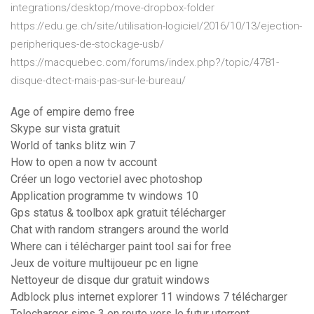
integrations/desktop/move-dropbox-folder
https://edu.ge.ch/site/utilisation-logiciel/2016/10/13/ejection-
peripheriques-de-stockage-usb/
https://macquebec.com/forums/index.php?/topic/4781-
disque-dtect-mais-pas-sur-le-bureau/
Age of empire demo free
Skype sur vista gratuit
World of tanks blitz win 7
How to open a now tv account
Créer un logo vectoriel avec photoshop
Application programme tv windows 10
Gps status & toolbox apk gratuit télécharger
Chat with random strangers around the world
Where can i télécharger paint tool sai for free
Jeux de voiture multijoueur pc en ligne
Nettoyeur de disque dur gratuit windows
Adblock plus internet explorer 11 windows 7 télécharger
Telecharger sims 3 en route vers le futur utorrent