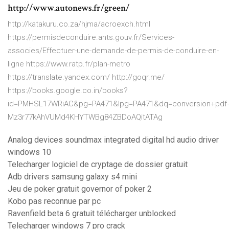
http://www.autonews.fr/green/
http://katakuru.co.za/hjma/acroexch.html
https://permisdeconduire.ants.gouv.fr/Services-
associes/Effectuer-une-demande-de-permis-de-conduire-en-
ligne https://www.ratp.fr/plan-metro
https://translate.yandex.com/ http://goqr.me/
https://books.google.co.in/books?
id=PMHSL17WRiAC&pg=PA471&lpg=PA471&dq=conversion+pdf+
Mz3r77kAhVUMd4KHYTWBg84ZBDoAQitATAg
Analog devices soundmax integrated digital hd audio driver
windows 10
Telecharger logiciel de cryptage de dossier gratuit
Adb drivers samsung galaxy s4 mini
Jeu de poker gratuit governor of poker 2
Kobo pas reconnue par pc
Ravenfield beta 6 gratuit télécharger unblocked
Telecharger windows 7 pro crack