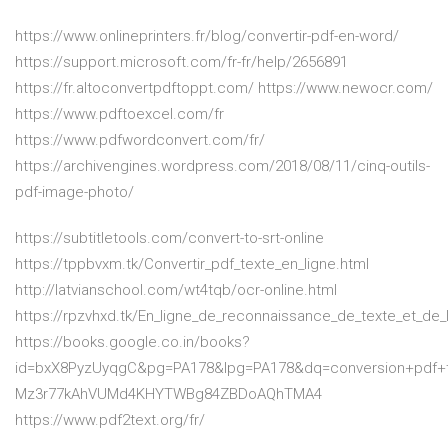
https://www.onlineprinters.fr/blog/convertir-pdf-en-word/
https://support.microsoft.com/fr-fr/help/2656891
https://fr.altoconvertpdftoppt.com/ https://www.newocr.com/
https://www.pdftoexcel.com/fr
https://www.pdfwordconvert.com/fr/
https://archivengines.wordpress.com/2018/08/11/cinq-outils-
pdf-image-photo/
https://subtitletools.com/convert-to-srt-online
https://tppbvxm.tk/Convertir_pdf_texte_en_ligne.html
http://latvianschool.com/wt4tqb/ocr-online.html
https://rpzvhxd.tk/En_ligne_de_reconnaissance_de_texte_et_de
https://books.google.co.in/books?
id=bxX8PyzUyqgC&pg=PA178&lpg=PA178&dq=conversion+pdf+
Mz3r77kAhVUMd4KHYTWBg84ZBDoAQhTMA4
https://www.pdf2text.org/fr/