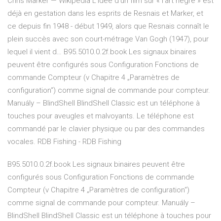
Chris Marker — Wikipédia
L'idée d'un film sur « l'art nègre » est
déjà en gestation dans les esprits de Resnais et Marker, et
ce depuis fin 1948 - début 1949, alors que Resnais connaît le
plein succès avec son court-métrage Van Gogh (1947), pour
lequel il vient d…
B95.5010.0.2f.book
Les signaux binaires
peuvent être configurés sous Configuration Fonctions de
commande Compteur (v Chapitre 4 „Paramètres de
configuration“) comme signal de commande pour compteur.
Manuály – BlindShell
BlindShell Classic est un téléphone à
touches pour aveugles et malvoyants. Le téléphone est
commandé par le clavier physique ou par des commandes
vocales.
RDB Fishing - RDB Fishing
B95.5010.0.2f.book
Les signaux binaires peuvent être
configurés sous Configuration Fonctions de commande
Compteur (v Chapitre 4 „Paramètres de configuration“)
comme signal de commande pour compteur.
Manuály –
BlindShell
BlindShell Classic est un téléphone à touches pour