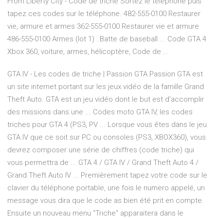
From Liberty City - Code de triche Sortez le téléphone puis
tapez ces codes sur le téléphone. 482-555-0100 Restaurer
vie, armure et armes 362-555-0100 Restaurer vie et armure
486-555-0100 Armes (lot 1) : Batte de baseball ... Code GTA 4
Xbox 360, voiture, armes, hélicoptère, Code de ...
GTA IV - Les codes de triche | Passion GTA Passion GTA est
un site internet portant sur les jeux vidéo de la famille Grand
Theft Auto. GTA est un jeu vidéo dont le but est d'accomplir
des missions dans une ... Codes moto GTA IV, les codes
triches pour GTA 4 (PS3, PV ... Lorsque vous êtes dans le jeu
GTA IV que ce soit sur PC ou consoles (PS3, XBOX360), vous
devrez composer une série de chiffres (code triche) qui
vous permettra de ... GTA 4 / GTA IV / Grand Theft Auto 4 /
Grand Theft Auto IV ... Premièrement tapez votre code sur le
clavier du téléphone portable, une fois le numero appelé, un
message vous dira que le code as bien été prit en compte.
Ensuite un nouveau menu "Triche" apparaitera dans le