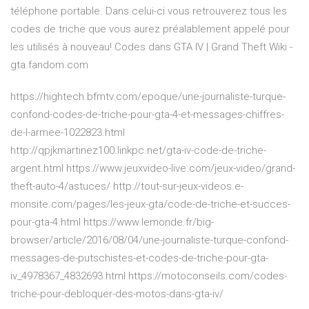
téléphone portable. Dans celui-ci vous retrouverez tous les
codes de triche que vous aurez préalablement appelé pour
les utilisés à nouveau! Codes dans GTA IV | Grand Theft Wiki -
gta.fandom.com
https://hightech.bfmtv.com/epoque/une-journaliste-turque-
confond-codes-de-triche-pour-gta-4-et-messages-chiffres-
de-l-armee-1022823.html
http://qpjkmartinez100.linkpc.net/gta-iv-code-de-triche-
argent.html https://www.jeuxvideo-live.com/jeux-video/grand-
theft-auto-4/astuces/ http://tout-sur-jeux-videos.e-
monsite.com/pages/les-jeux-gta/code-de-triche-et-succes-
pour-gta-4.html https://www.lemonde.fr/big-
browser/article/2016/08/04/une-journaliste-turque-confond-
messages-de-putschistes-et-codes-de-triche-pour-gta-
iv_4978367_4832693.html https://motoconseils.com/codes-
triche-pour-debloquer-des-motos-dans-gta-iv/