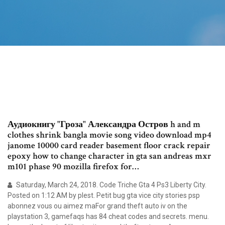
Аудиокнигу "Гроза" Александра Остров h and m
clothes shrink bangla movie song video download mp4
janome 10000 card reader basement floor crack repair
epoxy how to change character in gta san andreas mxr
m101 phase 90 mozilla firefox for…
Saturday, March 24, 2018. Code Triche Gta 4 Ps3 Liberty City.
Posted on 1:12 AM by plest. Petit bug gta vice city stories psp
abonnez vous ou aimez maFor grand theft auto iv on the
playstation 3, gamefaqs has 84 cheat codes and secrets. menu.