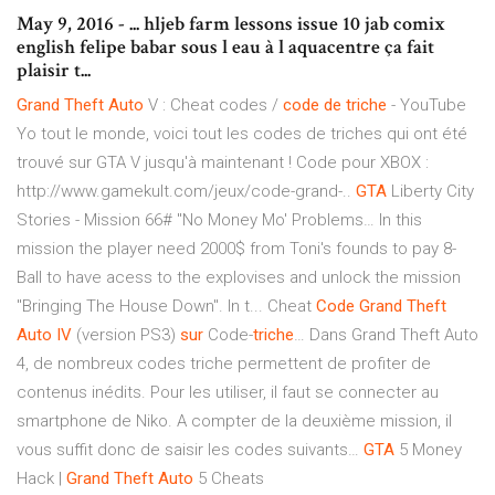
May 9, 2016 - ... hljeb farm lessons issue 10 jab comix
english felipe babar sous l eau à l aquacentre ça fait
plaisir t...
Grand Theft
Auto
V : Cheat codes /
code
de
triche
- YouTube
Yo tout le monde, voici tout les codes de triches qui ont été
trouvé sur GTA V jusqu'à maintenant ! Code pour XBOX :
http://www.gamekult.com/jeux/code-grand-..
GTA
Liberty City
Stories - Mission 66# "No Money Mo' Problems…
In this
mission the player need 2000$ from Toni's founds to pay 8-
Ball to have acess to the explovises and unlock the mission
"Bringing The House Down". In t...
Cheat
Code
Grand Theft
Auto
IV
(version PS3)
sur
Code-
triche
…
Dans Grand Theft Auto
4, de nombreux codes triche permettent de profiter de
contenus inédits. Pour les utiliser, il faut se connecter au
smartphone de Niko. A compter de la deuxième mission, il
vous suffit donc de saisir les codes suivants…
GTA
5 Money
Hack |
Grand Theft
Auto
5 Cheats